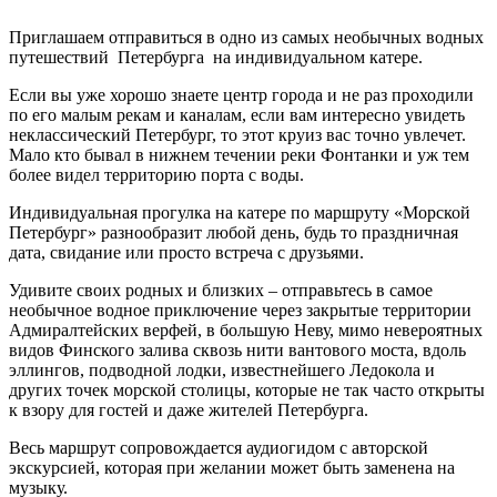
Приглашаем отправиться в одно из самых необычных водных
путешествий Петербурга на индивидуальном катере.
Если вы уже хорошо знаете центр города и не раз проходили
по его малым рекам и каналам, если вам интересно увидеть
неклассический Петербург, то этот круиз вас точно увлечет.
Мало кто бывал в нижнем течении реки Фонтанки и уж тем
более видел территорию порта с воды.
Индивидуальная прогулка на катере по маршруту «Морской
Петербург» разнообразит любой день, будь то праздничная
дата, свидание или просто встреча с друзьями.
Удивите своих родных и близких – отправьтесь в самое
необычное водное приключение через закрытые территории
Адмиралтейских верфей, в большую Неву, мимо невероятных
видов Финского залива сквозь нити вантового моста, вдоль
эллингов, подводной лодки, известнейшего Ледокола и
других точек морской столицы, которые не так часто открыты
к взору для гостей и даже жителей Петербурга.
Весь маршрут сопровождается
аудиогидом с авторской
экскурсией
, к
оторая п
ри желании может быть замене
на
на
музыку.