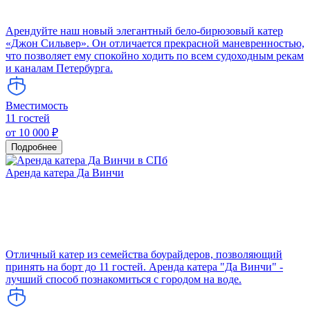
Арендуйте наш новый элегантный бело-бирюзовый катер
«Джон Сильвер». Он отличается прекрасной маневренностью,
что позволяет ему спокойно ходить по всем судоходным рекам
и каналам Петербурга.
Вместимость
11 гостей
от 10 000 ₽
Подробнее
Аренда катера Да Винчи
Отличный катер из семейства боурайдеров, позволяющий
принять на борт до 11 гостей. Аренда катера "Да Винчи" -
лучший способ познакомиться с городом на воде.