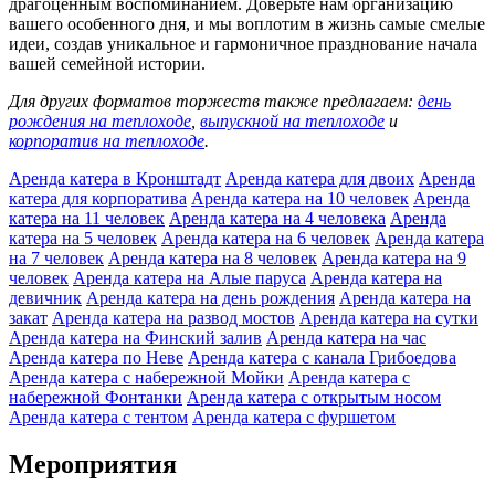
драгоценным воспоминанием. Доверьте нам организацию
вашего особенного дня, и мы воплотим в жизнь самые смелые
идеи, создав уникальное и гармоничное празднование начала
вашей семейной истории.
Для других форматов торжеств также предлагаем:
день
рождения на теплоходе
,
выпускной на теплоходе
и
корпоратив на теплоходе
.
Аренда катера в Кронштадт
Аренда катера для двоих
Аренда
катера для корпоратива
Аренда катера на 10 человек
Аренда
катера на 11 человек
Аренда катера на 4 человека
Аренда
катера на 5 человек
Аренда катера на 6 человек
Аренда катера
на 7 человек
Аренда катера на 8 человек
Аренда катера на 9
человек
Аренда катера на Алые паруса
Аренда катера на
девичник
Аренда катера на день рождения
Аренда катера на
закат
Аренда катера на развод мостов
Аренда катера на сутки
Аренда катера на Финский залив
Аренда катера на час
Аренда катера по Неве
Аренда катера с канала Грибоедова
Аренда катера с набережной Мойки
Аренда катера с
набережной Фонтанки
Аренда катера с открытым носом
Аренда катера с тентом
Аренда катера с фуршетом
Мероприятия