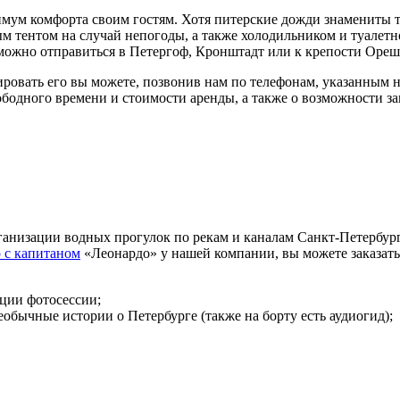
имум комфорта своим гостям. Хотя питерские дожди знамениты т
м тентом на случай непогоды, а также холодильником и туалетн
 можно отправиться в Петергоф, Кронштадт или к крепости Ореш
ировать его вы можете, позвонив нам по телефонам, указанным 
одного времени и стоимости аренды, а также о возможности за
низации водных прогулок по рекам и каналам Санкт-Петербург
 с капитаном
«Леонардо» у нашей компании, вы можете заказать
ции фотосессии;
обычные истории о Петербурге (также на борту есть аудиогид);