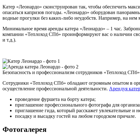
Катер «Леонардо» сконструирован так, чтобы обеспечить макс
опасаться капризов погоды. «Леонардо» оборудован панорамны
водные прогулки без каких-либо неудобств. Например, на нем
Минимальное время аренды катера «Леонардо» – 1 час. Заброн
компании «Теплоход СПб» проинформируют вас о наличии своб
и т.д.).
Безопасность и профессионализм сотрудников «Теплоход СПб»
Сотрудники «Теплоход СПб» обладают огромным опытом в орга
осуществление профессиональной деятельности.
Арендуя катер
проведение фуршета на борту катера;
приглашение профессионального фотографа для организа
приглашение гида, который расскажет увлекательные и не
посадку и высадку гостей на любом городском причале.
Фотогалерея