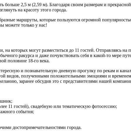
уть больше 2,5 м (2,59 м). Благодаря своим размерам и прекрасно
глянуть на красоту этого города.
бразные маршруты, которые пользуются огромной популярностью 
ы можете только у нас!
на которых могут разместиться до 11 гостей. Отправляясь на 
бычного ракурса и даже почувствовать себя в какой-то мере пу
ой половине 18-го века.
интересную и познавательную дневную прогулку по рекам и кан
отой видов, полученными положительными эмоциями и временем
желанию, заранее обсудив это с представителями нашей компани
ишник;
олее 11 гостей), свадебную или тематическую фотосессию;
важного события;
очими достопримечательностями города.