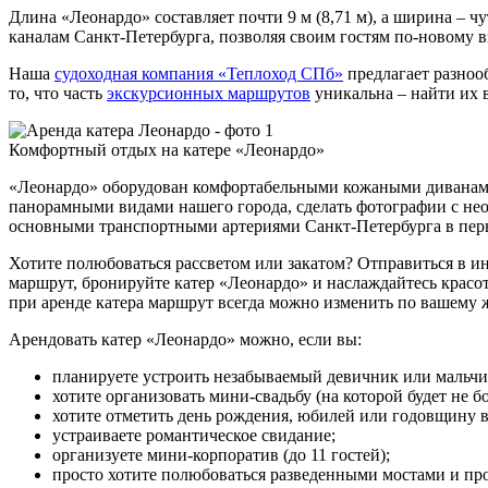
Длина «Леонардо» составляет почти 9 м (8,71 м), а ширина – ч
каналам Санкт-Петербурга, позволяя своим гостям по-новому вз
Наша
судоходная компания «Теплоход СПб»
предлагает разноо
то, что часть
экскурсионных маршрутов
уникальна – найти их в
Комфортный отдых на катере «Леонардо»
«Леонардо» оборудован комфортабельными кожаными диванами, 
панорамными видами нашего города, сделать фотографии с нео
основными транспортными артериями Санкт-Петербурга в перв
Хотите полюбоваться рассветом или закатом? Отправиться в 
маршрут, бронируйте катер «Леонардо» и наслаждайтесь крас
при аренде катера маршрут всегда можно изменить по вашему 
Арендовать катер «Леонардо» можно, если вы:
планируете устроить незабываемый девичник или мальч
хотите организовать мини-свадьбу (на которой будет не б
хотите отметить день рождения, юбилей или годовщину 
устраиваете романтическое свидание;
организуете мини-корпоратив (до 11 гостей);
просто хотите полюбоваться разведенными мостами и пр