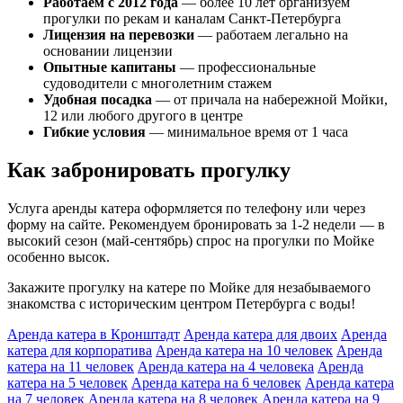
Работаем с 2012 года
— более 10 лет организуем
прогулки по рекам и каналам Санкт-Петербурга
Лицензия на перевозки
— работаем легально на
основании лицензии
Опытные капитаны
— профессиональные
судоводители с многолетним стажем
Удобная посадка
— от причала на набережной Мойки,
12 или любого другого в центре
Гибкие условия
— минимальное время от 1 часа
Как забронировать прогулку
Услуга аренды катера оформляется по телефону или через
форму на сайте. Рекомендуем бронировать за 1-2 недели — в
высокий сезон (май-сентябрь) спрос на прогулки по Мойке
особенно высок.
Закажите прогулку на катере по Мойке для незабываемого
знакомства с историческим центром Петербурга с воды!
Аренда катера в Кронштадт
Аренда катера для двоих
Аренда
катера для корпоратива
Аренда катера на 10 человек
Аренда
катера на 11 человек
Аренда катера на 4 человека
Аренда
катера на 5 человек
Аренда катера на 6 человек
Аренда катера
на 7 человек
Аренда катера на 8 человек
Аренда катера на 9