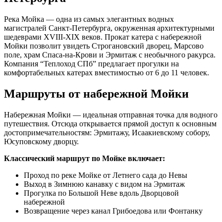
Река Мойка — одна из самых элегантных водных
магистралей Санкт-Петербурга, окруженная архитектурными
шедеврами XVIII-XIX веков. Прокат катера с набережной
Мойки позволит увидеть Строгановский дворец, Марсово
поле, храм Спаса-на-Крови и Эрмитаж с необычного ракурса.
Компания “Теплоход СПб” предлагает прогулки на
комфортабельных катерах вместимостью от 6 до 11 человек.
Маршруты от набережной Мойки
Набережная Мойки — идеальная отправная точка для водного
путешествия. Отсюда открывается прямой доступ к основным
достопримечательностям: Эрмитажу, Исаакиевскому собору,
Юсуповскому дворцу.
Классический маршрут по Мойке включает:
Проход по реке Мойке от Летнего сада до Невы
Выход в Зимнюю канавку с видом на Эрмитаж
Прогулка по Большой Неве вдоль Дворцовой
набережной
Возвращение через канал Грибоедова или Фонтанку