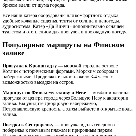
бризом вдали от шума города.
Все наши катера оборудованы для комфортного отдыха:
удобные кожаные сиденья, тенты от солнца и непогоды,
аудиосистема. Катер «Да Винчи» дополнительно оснащен
туалетом и отоплением для прогулок в прохладную погоду.
Популярные маршруты на Финском
заливе
Прогулка к Кронштадту
— морской город на острове
Котлин с историческими фортами, Морским собором и
набережными. Продолжительность около 3-4 часов с
возможностью высадки на остров.
Маршрут по Финскому заливу и Неве
— комбинированная
прогулка от центра города через Большую Неву к акватории
залива. Вы увидите Дворцовую набережную,
Петропавловскую крепость, а затем выйдете в открытые воды
залива.
Поездка к Сестрорецку
— прогулка вдоль северного
побережья к песчаным пляжам и природным паркам.
Идеально подходит для семейного отдыха и пикников.