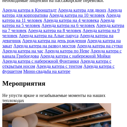
необходимые лицензии на пассажирские перевозки.
Аренда катера в Кронштадт
Аренда катера для двоих
Аренда
катера для корпоратива
Аренда катера на 10 человек
Аренда
катера на 11 человек
Аренда катера на 4 человека
Аренда
катера на 5 человек
Аренда катера на 6 человек
Аренда катера
на 7 человек
Аренда катера на 8 человек
Аренда катера на 9
человек
Аренда катера на Алые паруса
Аренда катера на
девичник
Аренда катера на день рождения
Аренда катера на
закат
Аренда катера на развод мостов
Аренда катера на сутки
Аренда катера на час
Аренда катера по Неве
Аренда катера с
канала Грибоедова
Аренда катера с набережной Мойки
Аренда катера с набережной Фонтанки
Аренда катера с
открытым носом
Аренда катера с тентом
Аренда катера с
фуршетом
Мини-свадьба на катере
Мероприятия
Не упусти яркие и незабываемые моменты на наших
теплоходах