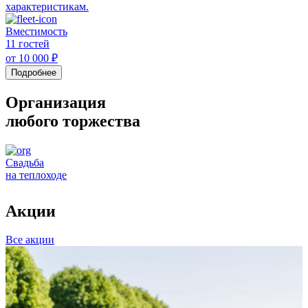
характеристикам.
Вместимость
11 гостей
от 10 000 ₽
Подробнее
Организация
любого торжества
Свадьба
на теплоходе
н
Акции
Все акции
А