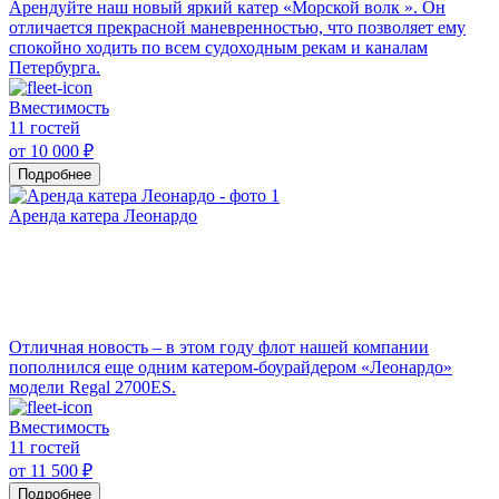
Арендуйте наш новый яркий катер «Морской волк ». Он
отличается прекрасной маневренностью, что позволяет ему
спокойно ходить по всем судоходным рекам и каналам
Петербурга.
Вместимость
11 гостей
от 10 000 ₽
Подробнее
Аренда катера Леонардо
Отличная новость – в этом году флот нашей компании
пополнился еще одним катером-боурайдером «Леонардо»
модели Regal 2700ES.
Вместимость
11 гостей
от 11 500 ₽
Подробнее