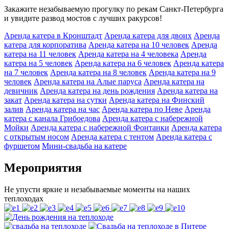
Закажите незабываемую прогулку по рекам Санкт-Петербурга
и увидите развод мостов с лучших ракурсов!
Аренда катера в Кронштадт
Аренда катера для двоих
Аренда
катера для корпоратива
Аренда катера на 10 человек
Аренда
катера на 11 человек
Аренда катера на 4 человека
Аренда
катера на 5 человек
Аренда катера на 6 человек
Аренда катера
на 7 человек
Аренда катера на 8 человек
Аренда катера на 9
человек
Аренда катера на Алые паруса
Аренда катера на
девичник
Аренда катера на день рождения
Аренда катера на
закат
Аренда катера на сутки
Аренда катера на Финский
залив
Аренда катера на час
Аренда катера по Неве
Аренда
катера с канала Грибоедова
Аренда катера с набережной
Мойки
Аренда катера с набережной Фонтанки
Аренда катера
с открытым носом
Аренда катера с тентом
Аренда катера с
фуршетом
Мини-свадьба на катере
Мероприятия
Не упусти яркие и незабываемые моменты на наших
теплоходах