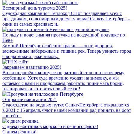
Всемирный день туризма 2025!
Судоходная компания “Теплоход СПб” поздравляет всех с
праздником, со всемирным днем туризма! Санкт- Петербург –
один из самых красивых и..
По льду и воде: зимняя прогулка на воздушной подушке по
Неве
Зимний Петербург особенно красив — огни дворцов,
заснеженные набережные и тишина рек. Теперь увидеть город
с воды можно даже зимой,..
Закрываем навигацию 2025!
Вот и подошёл к концу сезон, который стал по-настоящему
особенным. Хотя суда временно уходят на зимовку, а мы
остаёмся с вами и продолжаем работать: принимать брони,
планировать и готовить новый сезон!
Открытие навигации 2021
Судоходство на водных путях Санкт-Петербурга открывается
в 2021 с 15 апреля. Флот нашей компании рад принять на борт
гостей с..
С днем работников морского и речного флота!
С днем речника!