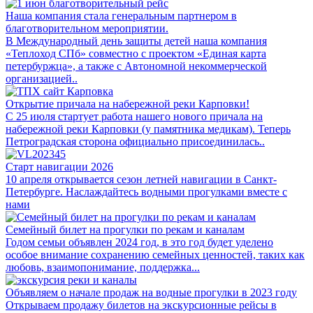
Наша компания стала генеральным партнером в
благотворительном мероприятии.
В Международный день защиты детей наша компания
«Теплоход СПб» совместно с проектом «Единая карта
петербуржца», а также с Автономной некоммерческой
организацией..
Открытие причала на набережной реки Карповки!
С 25 июля стартует работа нашего нового причала на
набережной реки Карповки (у памятника медикам). Теперь
Петроградская сторона официально присоединилась..
Старт навигации 2026
10 апреля открывается сезон летней навигации в Санкт-
Петербурге. Наслаждайтесь водными прогулками вместе с
нами
Семейный билет на прогулки по рекам и каналам
Годом семьи объявлен 2024 год, в это год будет уделено
особое внимание сохранению семейных ценностей, таких как
любовь, взаимопонимание, поддержка...
Объявляем о начале продаж на водные прогулки в 2023 году
Открываем продажу билетов на экскурсионные рейсы в