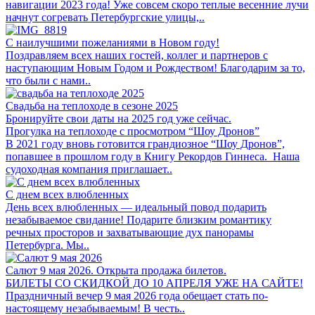
навигации 2023 года! Уже совсем скоро теплые весенние лучи
начнут согревать Петербургские улицы,..
С наилучшими пожеланиями в Новом году!
Поздравляем всех наших гостей, коллег и партнеров с
наступающим Новым Годом и Рождеством! Благодарим за то,
что были с нами..
Свадьба на теплоходе в сезоне 2025
Бронируйте свои даты на 2025 год уже сейчас.
Прогулка на теплоходе с просмотром “Шоу Дронов”
В 2021 году вновь готовится грандиозное “Шоу Дронов”,
попавшее в прошлом году в Книгу Рекордов Гиннеса. Наша
судоходная компания приглашает..
С днем всех влюбленных
День всех влюбленных — идеальный повод подарить
незабываемое свидание! Подарите близким романтику
речных просторов и захватывающие дух панорамы
Петербурга. Мы..
Салют 9 мая 2026. Открыта продажа билетов.
БИЛЕТЫ СО СКИДКОЙ ДО 10 АПРЕЛЯ УЖЕ НА САЙТЕ!
Праздничный вечер 9 мая 2026 года обещает стать по-
настоящему незабываемым! В честь..