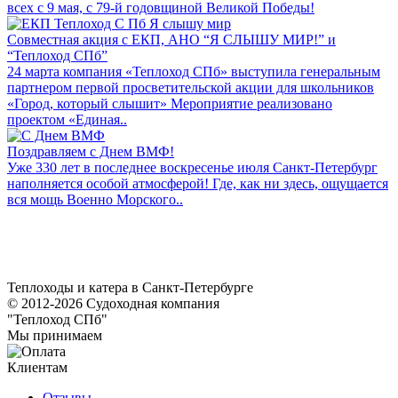
всех с 9 мая, с 79-й годовщиной Великой Победы!
Совместная акция с ЕКП, АНО “Я СЛЫШУ МИР!” и
“Теплоход СПб”
24 марта компания «Теплоход СПб» выступила генеральным
партнером первой просветительской акции для школьников
«Город, который слышит» Мероприятие реализовано
проектом «Единая..
Поздравляем с Днем ВМФ!
Уже 330 лет в последнее воскресенье июля Санкт-Петербург
наполняется особой атмосферой! Где, как ни здесь, ощущается
вся мощь Военно Морского..
Теплоходы и катера в Санкт-Петербурге
© 2012-2026 Судоходная компания
"Теплоход СПб"
Мы принимаем
Клиентам
Отзывы