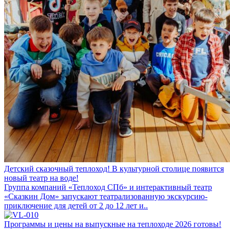
Детский сказочный теплоход! В культурной столице появится
новый театр на воде!
Группа компаний «Теплоход СПб» и интерактивный театр
«Сказкин Дом» запускают театрализованную экскурсию-
приключение для детей от 2 до 12 лет и..
Программы и цены на выпускные на теплоходе 2026 готовы!