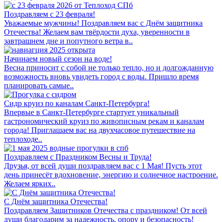
Поздравляем с 23 февраля!
Уважаемые мужчины! Поздравляем вас с Днём защитника
Отечества! Желаем вам твёрдости духа, уверенности в
завтрашнем дне и попутного ветра в..
Начинаем новый сезон на воде!
Весна приносит с собой не только тепло, но и долгожданную
возможность вновь увидеть город с воды. Пришло время
планировать самые..
Сидр круиз по каналам Санкт-Петербурга!
Впервые в Санкт-Петербурге стартует уникальный
гастрономический круиз по живописным рекам и каналам
города! Приглашаем вас на двухчасовое путешествие на
теплоходе..
Поздравляем с Праздником Весны и Труда!
Друзья, от всей души поздравляем вас с 1 Мая! Пусть этот
день принесёт вдохновение, энергию и солнечное настроение.
Желаем ярких..
С Днём защитника Отечества!
Поздравляем Защитников Отечества с праздником! От всей
души благодарим за надежность, опору и безопасность!