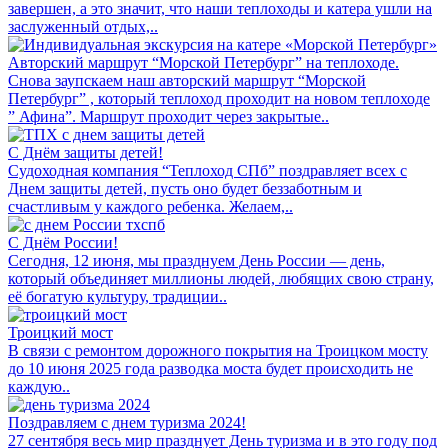
завершен, а это значит, что наши теплоходы и катера ушли на
заслуженный отдых,..
Авторский маршрут “Морской Петербург” на теплоходе.
Снова заупскаем наш авторский маршрут “Морской
Петербург” , который теплоход проходит на новом теплоходе
” Афина”. Маршрут проходит через закрытые..
С Днём защиты детей!
Судоходная компания “Теплоход СПб” поздравляет всех с
Днем защиты детей, пусть оно будет беззаботным и
счастливым у каждого ребенка. Желаем,..
С Днём России!
Сегодня, 12 июня, мы празднуем День России — день,
который объединяет миллионы людей, любящих свою страну,
её богатую культуру, традиции..
Троицкий мост
В связи с ремонтом дорожного покрытия на Троицком мосту
до 10 июня 2025 года разводка моста будет происходить не
каждую..
Поздравляем с днем туризма 2024!
27 сентября весь мир празднует День туризма и в это году под