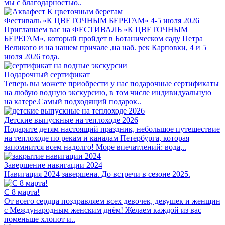
мы с благодарностью..
Фестиваль «К ЦВЕТОЧНЫМ БЕРЕГАМ» 4-5 июля 2026
Приглашаем вас на ФЕСТИВАЛЬ «К ЦВЕТОЧНЫМ
БЕРЕГАМ», который пройдет в Ботаническом саду Петра
Великого и на нашем причале ,на наб. рек Карповки, 4 и 5
июля 2026 года.
Подарочный сертификат
Теперь вы можете приобрести у нас подарочные сертификаты
на любую водную экскурсию, в том числе индивидуальную
на катере.Самый подходящий подарок..
Детские выпускные на теплоходе 2026
Подарите детям настоящий праздник, небольшое путешествие
на теплоходе по рекам и каналам Петербурга, которая
запомнится всем надолго! Море впечатлений: вода,..
Завершение навигации 2024
Навигация 2024 завершена. До встречи в сезоне 2025.
C 8 марта!
От всего сердца поздравляем всех девочек, девушек и женщин
с Международным женским днём! Желаем каждой из вас
поменьше хлопот и..