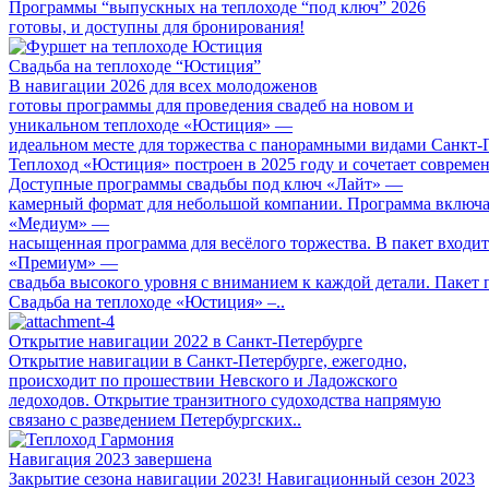
Программы “выпускных на теплоходе “под ключ” 2026
готовы, и доступны для бронирования!
Свадьба на теплоходе “Юстиция”
В навигации 2026 для всех молодоженов
готовы программы для проведения свадеб на новом и
уникальном теплоходе «Юстиция» —
идеальном месте для торжества с панорамными видами Санкт‑
Теплоход «Юстиция» построен в 2025 году и сочетает совреме
Доступные программы свадьбы под ключ «Лайт» —
камерный формат для небольшой компании. Программа включа
«Медиум» —
насыщенная программа для весёлого торжества. В пакет входит
«Премиум» —
свадьба высокого уровня с вниманием к каждой детали. Пакет 
Свадьба на теплоходе «Юстиция» –..
Открытие навигации 2022 в Санкт-Петербурге
Открытие навигации в Санкт-Петербурге, ежегодно,
происходит по прошествии Невского и Ладожского
ледоходов. Открытие транзитного судоходства напрямую
связано с разведением Петербургских..
Навигация 2023 завершена
Закрытие сезона навигации 2023! Навигационный сезон 2023