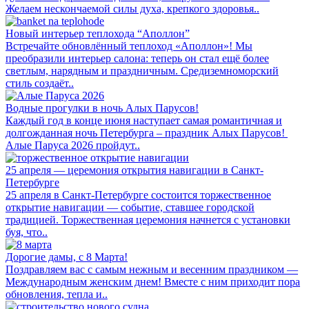
Желаем нескончаемой силы духа, крепкого здоровья..
Новый интерьер теплохода “Аполлон”
Встречайте обновлённый теплоход «Аполлон»! Мы
преобразили интерьер салона: теперь он стал ещё более
светлым, нарядным и праздничным. Средиземноморский
стиль создаёт..
Водные прогулки в ночь Алых Парусов!
Каждый год в конце июня наступает самая романтичная и
долгожданная ночь Петербурга – праздник Алых Парусов!
Алые Паруса 2026 пройдут..
25 апреля — церемония открытия навигации в Санкт-
Петербурге
25 апреля в Санкт-Петербурге состоится торжественное
открытие навигации — событие, ставшее городской
традицией. Торжественная церемония начнется с установки
буя, что..
Дорогие дамы, с 8 Марта!
Поздравляем вас с самым нежным и весенним праздником —
Международным женским днем! Вместе с ним приходит пора
обновления, тепла и..