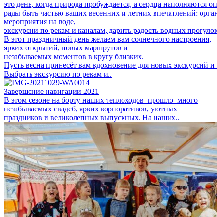
это день, когда природа пробуждается, а сердца наполняются 
рады быть частью ваших весенних и летних впечатлений: орг
мероприятия на воде,
экскурсии по рекам и каналам, дарить радость водных прогуло
В этот праздничный день желаем вам солнечного настроения,
ярких открытий, новых маршрутов и
незабываемых моментов в кругу близких.
Пусть весна принесёт вам вдохновение для новых экскурсий и 
Выбрать экскурсию по рекам и..
Завершение навигации 2021
В этом сезоне на борту наших теплоходов прошло много
незабываемых свадеб, ярких корпоративов, уютных
праздников и великолепных выпускных. На наших..