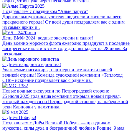
отдых, чтобы уже через несколько месяцев..
Поздравляем с праздником “Алые паруса”
Дорогие выпускники, учителя, родители и жители нашего
прекрасного города! От всей души поздравляем вас с одним
из самых ярких и..
День ВМФ 2024: водные экскурсии и салют!
День военно-морского флота ежегодно празднуют в последнее
воскресенье июля и в этом году дата выпадает на 28 июля. За
несколько..
С Днем народного единства!
Уважаемые пассажиры, партнеры и все жители нашей
великой страны! Команда судоходной компании «Теплоход
СПб» искренне поздравляет вас с одним из..
Новые водные экскурсии по Петроградской стороне
25 июля 2025 года наша компания открыла новый причал,
который находится на Петроградской стороне, на набережной
реки Карповки у памятника..
С Днём Победы!
Поздравляем с Днём Великой Победы — праздником
мужества, силы духа и безграничной любви к Родине. 9 мая