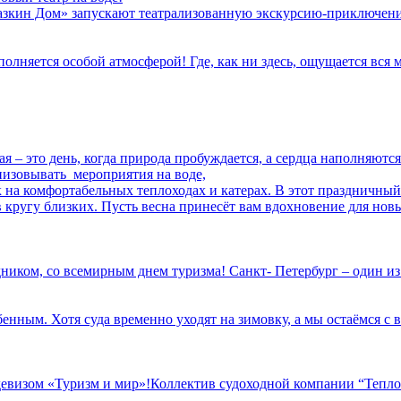
кин Дом» запускают театрализованную экскурсию-приключение д
полняется особой атмосферой! Где, как ни здесь, ощущается вся
ая – это день, когда природа пробуждается, а сердца наполняют
низовывать мероприятия на воде,
к на комфортабельных теплоходах и катерах. В этот праздничный
кругу близких. Пусть весна принесёт вам вдохновение для новы
ником, со всемирным днем туризма! Санкт- Петербург – один из
бенным. Хотя суда временно уходят на зимовку, а мы остаёмся с
д девизом «Туризм и мир»!Коллектив судоходной компании “Тепло