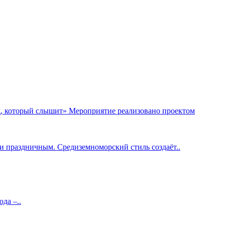
д, который слышит» Мероприятие реализовано проектом
и праздничным. Средиземноморский стиль создаёт..
да –..