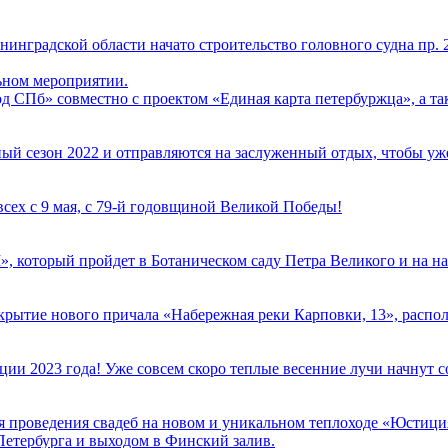
инградской области начато строительство головного судна пр. 
ьном мероприятии.
 СПб» совместно с проектом «Единая карта петербуржца», а та
й сезон 2022 и отправляются на заслуженный отдых, чтобы уже 
сех с 9 мая, с 79-й годовщиной Великой Победы!
ый пройдет в Ботаническом саду Петра Великого и на нашем 
крытие нового причала «Набережная реки Карповки, 13», располо
и 2023 года! Уже совсем скоро теплые весенние лучи начнут со
я проведения свадеб на новом и уникальном теплоходе «Юстиц
Петербурга и выходом в Финский залив.