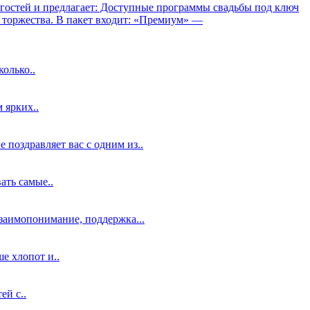
гостей и предлагает: Доступные программы свадьбы под ключ
торжества. В пакет входит: «Премиум» —
колько..
 ярких..
поздравляет вас с одним из..
ать самые..
взаимопонимание, поддержка...
е хлопот и..
ей с..