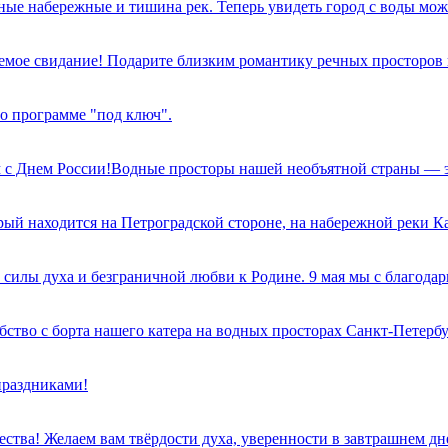
ые набережные и тишина рек. Теперь увидеть город с воды можн
мое свидание! Подарите близким романтику речных просторов 
о программе "под ключ".
м с Днем России!Водные просторы нашей необъятной страны — э
рый находится на Петроградской стороне, на набережной реки К
илы духа и безграничной любви к Родине. 9 мая мы с благодар
бство с борта нашего катера на водных просторах Санкт-Петербу
праздниками!
ва! Желаем вам твёрдости духа, уверенности в завтрашнем дне 