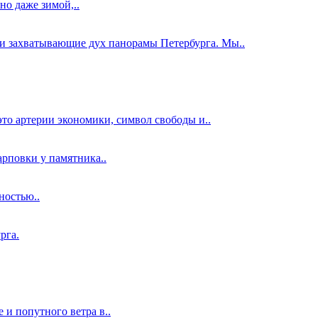
о даже зимой,..
и захватывающие дух панорамы Петербурга. Мы..
то артерии экономики, символ свободы и..
арповки у памятника..
ностью..
рга.
и попутного ветра в..