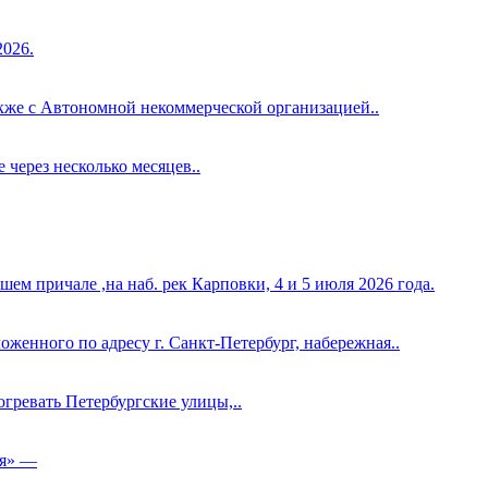
2026.
кже с Автономной некоммерческой организацией..
через несколько месяцев..
причале ,на наб. рек Карповки, 4 и 5 июля 2026 года.
женного по адресу г. Санкт-Петербург, набережная..
гревать Петербургские улицы,..
ия» —