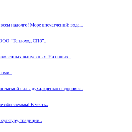
всем надолго! Море впечатлений: вода,..
 ООО “Теплоход СПб”..
ликолепных выпускных. На наших..
нами..
нчаемой силы духа, крепкого здоровья..
забываемым! В честь..
культуру, традиции..