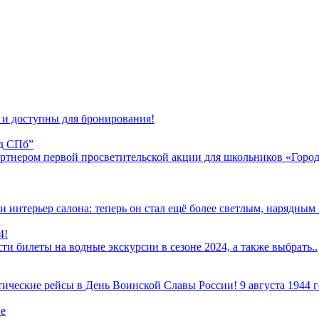
 и доступны для бронирования!
д СПб”
ртнером первой просветительской акции для школьников «Горо
интерьер салона: теперь он стал ещё более светлым, нарядным 
4!
и билеты на водные экскурсии в сезоне 2024, а также выбрать..
ические рейсы в День Воинской Славы России! 9 августа 1944 го
ве