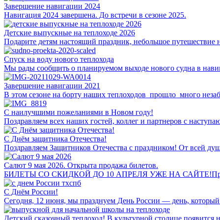
Завершение навигации 2024
Навигация 2024 завершена. До встречи в сезоне 2025.
Детские выпускные на теплоходе 2026
Подарите детям настоящий праздник, небольшое путешествие на
Спуск на воду нового теплохода
Мы рады сообщить о планируемом выходе нового судна в нави
Завершение навигации 2021
В этом сезоне на борту наших теплоходов прошло много неза
С наилучшими пожеланиями в Новом году!
Поздравляем всех наших гостей, коллег и партнеров с наступа
С Днём защитника Отечества!
Поздравляем Защитников Отечества с праздником! От всей души
Салют 9 мая 2026. Открыта продажа билетов.
БИЛЕТЫ СО СКИДКОЙ ДО 10 АПРЕЛЯ УЖЕ НА САЙТЕ!Праздничны
С Днём России!
Сегодня, 12 июня, мы празднуем День России — день, который
Детский сказочный теплоход! В культурной столице появится н