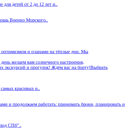
ля детей от 2 до 12 лет и..
 мощь Военно Морского..
ся оптимизмом и планами на тёплые дни. Мы
 день желаем вам солнечного настроения,
х экскурсий и прогулок! Ждём вас на борту!Выбрать
 самых красивых и..
 вами и продолжаем работать: принимать брони, планировать и
ход СПб”..