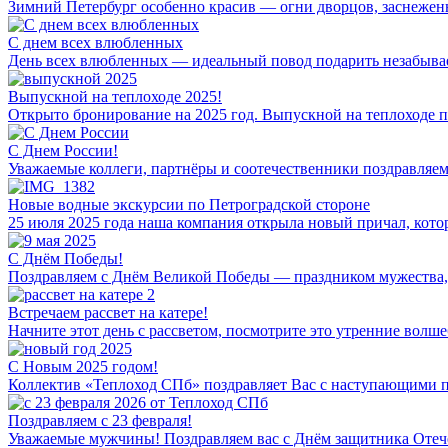
Зимний Петербург особенно красив — огни дворцов, заснеженн
С днем всех влюбленных
День всех влюбленных — идеальный повод подарить незабывае
Выпускной на теплоходе 2025!
Открыто бронирование на 2025 год. Выпускной на теплоходе п
С Днем России!
Уважаемые коллеги, партнёры и соотечественники поздравляе
Новые водные экскурсии по Петроградской стороне
25 июля 2025 года наша компания открыла новый причал, кото
С Днём Победы!
Поздравляем с Днём Великой Победы — праздником мужества, с
Встречаем рассвет на катере!
Начните этот день с рассветом, посмотрите это утренние волше
С Новым 2025 годом!
Коллектив «Теплоход СПб» поздравляет Вас с наступающими 
Поздравляем с 23 февраля!
Уважаемые мужчины! Поздравляем вас с Днём защитника Отечест