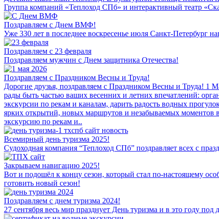
Группа компаний «Теплоход СПб» и интерактивный театр «Сказ
Поздравляем с Днем ВМФ!
Уже 330 лет в последнее воскресенье июля Санкт-Петербург на
Поздравляем с 23 февраля
Поздравляем мужчин с Днем защитника Отечества!
Поздравляем с Праздником Весны и Труда!
Дорогие друзья, поздравляем с Праздником Весны и Труда! 1 М
рады быть частью ваших весенних и летних впечатлений: орга
экскурсии по рекам и каналам, дарить радость водных прогуло
ярких открытий, новых маршрутов и незабываемых моментов в 
экскурсию по рекам и..
Всемирный день туризма 2025!
Судоходная компания “Теплоход СПб” поздравляет всех с празд
Закрываем навигацию 2025!
Вот и подошёл к концу сезон, который стал по-настоящему осо
готовить новый сезон!
Поздравляем с днем туризма 2024!
27 сентября весь мир празднует День туризма и в это году по