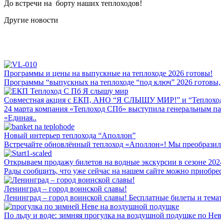
До встречи на борту наших теплоходов!
Другие новости
Программы и цены на выпускные на теплоходе 2026 готовы!
Программы “выпускных на теплоходе “под ключ” 2026 готовы,
Совместная акция с ЕКП, АНО “Я СЛЫШУ МИР!” и “Теплохо
24 марта компания «Теплоход СПб» выступила генеральным па
«Единая..
Новый интерьер теплохода “Аполлон”
Встречайте обновлённый теплоход «Аполлон»! Мы преобразили 
Открываем продажу билетов на водные экскурсии в сезоне 202
Рады сообщить, что уже сейчас на нашем сайте можно приобрест
Ленинград – город воинской славы!
Ленинград – город воинской славы! Бесплатные билеты и темат
По льду и воде: зимняя прогулка на воздушной подушке по Не