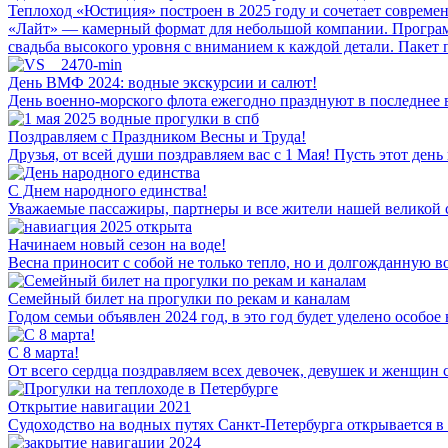
Теплоход «Юстиция» построен в 2025 году и сочетает совреме
«Лайт» — камерный формат для небольшой компании. Програм
свадьба высокого уровня с вниманием к каждой детали. Пакет 
День ВМФ 2024: водные экскурсии и салют!
День военно-морского флота ежегодно празднуют в последнее во
Поздравляем с Праздником Весны и Труда!
Друзья, от всей души поздравляем вас с 1 Мая! Пусть этот ден
С Днем народного единства!
Уважаемые пассажиры, партнеры и все жители нашей великой с
Начинаем новый сезон на воде!
Весна приносит с собой не только тепло, но и долгожданную в
Семейный билет на прогулки по рекам и каналам
Годом семьи объявлен 2024 год, в это год будет уделено особ
C 8 марта!
От всего сердца поздравляем всех девочек, девушек и женщин
Открытие навигации 2021
Судоходство на водных путях Санкт-Петербурга открывается в 2