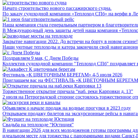
Начато строительство нового пассажирского судна.
По заказу судоходной компании «Теплоход СПб» на верфи в Лен
Наша компания стала генеральным партнером в благотворител
В Международный день защиты детей наша компания «Теплоход
Закрытие навигации 2022. До встречи на борту в новом сезоне!
Наши уютные теплоходы и катера закончили свой навигационны
Поздравляем 9 мая, С Днем Победы
Коллектив судоходной компании "Теплоход СПб" поздравляет в
Фестиваль «К ЦВЕТОЧНЫМ БЕРЕГАМ» 4-5 июля 2026
Приглашаем вас на ФЕСТИВАЛЬ «К ЦВЕТОЧНЫМ БЕРЕГАМ», котор
Торжественное открытие причала “наб. реки Карповки д. 13”
2 июля на Петроградской стороне состоялось торжественное от
Объявляем о начале продаж на водные прогулки в 2023 году
Открываем продажу билетов на экскурсионные рейсы в навигаци
Свадьба на теплоходе “Юстиция”
В навигации 2026 для всех молодоженов готовы программы дл
идеальном месте для торжества с панорамными видами Санкт‑