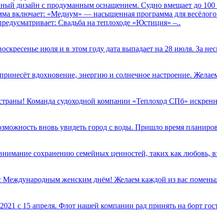
нный дизайн с продуманным оснащением. Судно вмещает до 100 
ма включает: «Медиум» — насыщенная программа для весёлого 
предусматривает: Свадьба на теплоходе «Юстиция» –..
скресенье июля и в этом году дата выпадает на 28 июля. За нес
ь принесёт вдохновение, энергию и солнечное настроение. Желаем
траны! Команда судоходной компании «Теплоход СПб» искренне 
озможность вновь увидеть город с воды. Пришло время планиров
ое внимание сохранению семейных ценностей, таких как любовь, 
 с Международным женским днём! Желаем каждой из вас поменьш
021 с 15 апреля. Флот нашей компании рад принять на борт гост