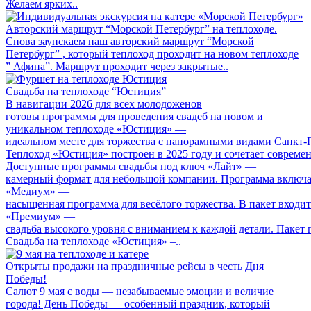
Желаем ярких..
Авторский маршрут “Морской Петербург” на теплоходе.
Снова заупскаем наш авторский маршрут “Морской
Петербург” , который теплоход проходит на новом теплоходе
” Афина”. Маршрут проходит через закрытые..
Свадьба на теплоходе “Юстиция”
В навигации 2026 для всех молодоженов
готовы программы для проведения свадеб на новом и
уникальном теплоходе «Юстиция» —
идеальном месте для торжества с панорамными видами Санкт‑
Теплоход «Юстиция» построен в 2025 году и сочетает совреме
Доступные программы свадьбы под ключ «Лайт» —
камерный формат для небольшой компании. Программа включа
«Медиум» —
насыщенная программа для весёлого торжества. В пакет входит
«Премиум» —
свадьба высокого уровня с вниманием к каждой детали. Пакет 
Свадьба на теплоходе «Юстиция» –..
Открыты продажи на праздничные рейсы в честь Дня
Победы!
Салют 9 мая с воды — незабываемые эмоции и величие
города! День Победы — особенный праздник, который