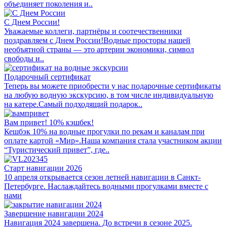
объединяет поколения и..
С Днем России!
Уважаемые коллеги, партнёры и соотечественники
поздравляем с Днем России!Водные просторы нашей
необъятной страны — это артерии экономики, символ
свободы и..
Подарочный сертификат
Теперь вы можете приобрести у нас подарочные сертификаты
на любую водную экскурсию, в том числе индивидуальную
на катере.Самый подходящий подарок..
Вам привет! 10% кэшбек!
Кешбэк 10% на водные прогулки по рекам и каналам при
оплате картой «Мир».Наша компания стала участником акции
“Туристический привет”, где..
Старт навигации 2026
10 апреля открывается сезон летней навигации в Санкт-
Петербурге. Наслаждайтесь водными прогулками вместе с
нами
Завершение навигации 2024
Навигация 2024 завершена. До встречи в сезоне 2025.