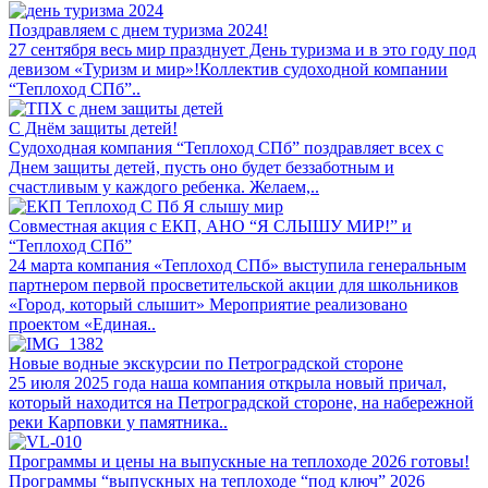
Поздравляем с днем туризма 2024!
27 сентября весь мир празднует День туризма и в это году под
девизом «Туризм и мир»!Коллектив судоходной компании
“Теплоход СПб”..
С Днём защиты детей!
Судоходная компания “Теплоход СПб” поздравляет всех с
Днем защиты детей, пусть оно будет беззаботным и
счастливым у каждого ребенка. Желаем,..
Совместная акция с ЕКП, АНО “Я СЛЫШУ МИР!” и
“Теплоход СПб”
24 марта компания «Теплоход СПб» выступила генеральным
партнером первой просветительской акции для школьников
«Город, который слышит» Мероприятие реализовано
проектом «Единая..
Новые водные экскурсии по Петроградской стороне
25 июля 2025 года наша компания открыла новый причал,
который находится на Петроградской стороне, на набережной
реки Карповки у памятника..
Программы и цены на выпускные на теплоходе 2026 готовы!
Программы “выпускных на теплоходе “под ключ” 2026