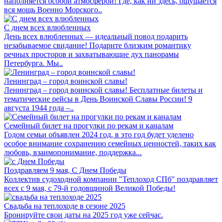
наполняется особой атмосферой! Где, как ни здесь, ощущается
вся мощь Военно Морского..
С днем всех влюбленных
День всех влюбленных — идеальный повод подарить
незабываемое свидание! Подарите близким романтику
речных просторов и захватывающие дух панорамы
Петербурга. Мы..
Ленинград – город воинской славы!
Ленинград – город воинской славы! Бесплатные билеты и
тематические рейсы в День Воинской Славы России! 9
августа 1944 года –..
Семейный билет на прогулки по рекам и каналам
Годом семьи объявлен 2024 год, в это год будет уделено
особое внимание сохранению семейных ценностей, таких как
любовь, взаимопонимание, поддержка...
Поздравляем 9 мая, С Днем Победы
Коллектив судоходной компании "Теплоход СПб" поздравляет
всех с 9 мая, с 79-й годовщиной Великой Победы!
Свадьба на теплоходе в сезоне 2025
Бронируйте свои даты на 2025 год уже сейчас.