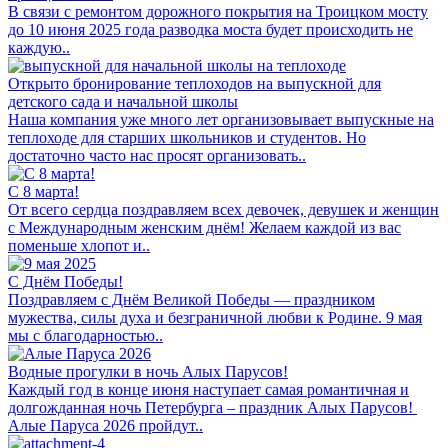
В связи с ремонтом дорожного покрытия на Троицком мосту
до 10 июня 2025 года разводка моста будет происходить не
каждую..
Открыто бронирование теплоходов на выпускной для
детского сада и начальной школы
Наша компания уже много лет организовывает выпускные на
теплоходе для старших школьников и студентов. Но
достаточно часто нас просят организовать..
C 8 марта!
От всего сердца поздравляем всех девочек, девушек и женщин
с Международным женским днём! Желаем каждой из вас
поменьше хлопот и..
С Днём Победы!
Поздравляем с Днём Великой Победы — праздником
мужества, силы духа и безграничной любви к Родине. 9 мая
мы с благодарностью..
Водные прогулки в ночь Алых Парусов!
Каждый год в конце июня наступает самая романтичная и
долгожданная ночь Петербурга – праздник Алых Парусов!
Алые Паруса 2026 пройдут..