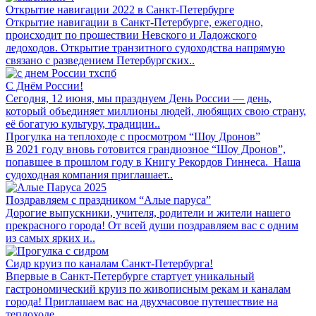
Открытие навигации 2022 в Санкт-Петербурге
Открытие навигации в Санкт-Петербурге, ежегодно,
происходит по прошествии Невского и Ладожского
ледоходов. Открытие транзитного судоходства напрямую
связано с разведением Петербургских..
С Днём России!
Сегодня, 12 июня, мы празднуем День России — день,
который объединяет миллионы людей, любящих свою страну,
её богатую культуру, традиции..
Прогулка на теплоходе с просмотром “Шоу Дронов”
В 2021 году вновь готовится грандиозное “Шоу Дронов”,
попавшее в прошлом году в Книгу Рекордов Гиннеса. Наша
судоходная компания приглашает..
Поздравляем с праздником “Алые паруса”
Дорогие выпускники, учителя, родители и жители нашего
прекрасного города! От всей души поздравляем вас с одним
из самых ярких и..
Сидр круиз по каналам Санкт-Петербурга!
Впервые в Санкт-Петербурге стартует уникальный
гастрономический круиз по живописным рекам и каналам
города! Приглашаем вас на двухчасовое путешествие на
теплоходе..