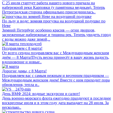
С 25 июля стартует работа нашего нового причала на
набережной реки Карповки (у памятника медикам). Теперь
Петроградская сторона официально присоединилась..
По льду и воде: зимняя прогулка на воздушной подушке по
Неве
Зимний Петербург особенно красив — огни дворцов,
заснеженные набережные и тишина рек. Теперь увидеть город
с воды можно даже зимой,..
Поздравляем с 8 марта!
От всего сердца поздравляем вас с Международным женским
днём — 8 Марта!Пусть весна принесёт в вашу жизнь радость,
вдохновение и новые..
Дорогие дамы, с 8 Марта!
Поздравляем вас с самым нежным и весенним праздником —
Международным женским днем! Вместе с ним приходит пора
обновления, тепла и..
День ВМФ 2024: водные экскурсии и салют!
День военно-морского флота ежегодно празднуют в последнее
воскресенье июля и в этом году дата выпадает на 28 июля. За
несколько..