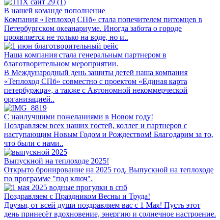
В нашей команде пополнение
Компания «Теплоход СПб» стала попечителем питомцев в
Петербургском океанариуме. Иногда забота о городе
проявляется не только на воде, но и..
Наша компания стала генеральным партнером в
благотворительном мероприятии.
В Международный день защиты детей наша компания
«Теплоход СПб» совместно с проектом «Единая карта
петербуржца», а также с Автономной некоммерческой
организацией..
С наилучшими пожеланиями в Новом году!
Поздравляем всех наших гостей, коллег и партнеров с
наступающим Новым Годом и Рождеством! Благодарим за то,
что были с нами..
Выпускной на теплоходе 2025!
Открыто бронирование на 2025 год. Выпускной на теплоходе
по программе "под ключ".
Поздравляем с Праздником Весны и Труда!
Друзья, от всей души поздравляем вас с 1 Мая! Пусть этот
день принесёт вдохновение, энергию и солнечное настроение.