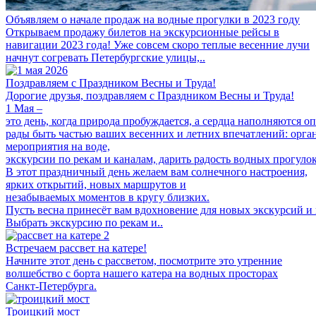
Объявляем о начале продаж на водные прогулки в 2023 году
Открываем продажу билетов на экскурсионные рейсы в
навигации 2023 года! Уже совсем скоро теплые весенние лучи
начнут согревать Петербургские улицы,..
Поздравляем с Праздником Весны и Труда!
Дорогие друзья, поздравляем с Праздником Весны и Труда!
1 Мая –
это день, когда природа пробуждается, а сердца наполняются 
рады быть частью ваших весенних и летних впечатлений: орг
мероприятия на воде,
экскурсии по рекам и каналам, дарить радость водных прогуло
В этот праздничный день желаем вам солнечного настроения,
ярких открытий, новых маршрутов и
незабываемых моментов в кругу близких.
Пусть весна принесёт вам вдохновение для новых экскурсий и 
Выбрать экскурсию по рекам и..
Встречаем рассвет на катере!
Начните этот день с рассветом, посмотрите это утренние
волшебство с борта нашего катера на водных просторах
Санкт-Петербурга.
Троицкий мост