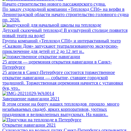
Начато строительство нового пассажирского судна.
По заказу судоходной компании «Теплоход СПб» на верфи в
Ленинградской области начато строительство головного судна
пр. 2026.
Детский сказочный теплоход! В культурной столице появится
новый театр на воде!
Группа компаний «Теплоход СПб» и интерактивный театр
«Сказкин Дом» запускают театрализованную экскурсию-
приключение для детей от 2 до 12 лет и..
25 апреля — церемония открытия навигации в Санкт-
Петербурге
25 апреля в Санкт-Петербурге состоится торжественное
открытие навигации — событие, ставшее городской
традицией. Торжественная церемония начнется с установки
буя, что..
Завершение навигации 2021
В этом сезоне на борту наших теплоходов прошло много
незабываемых свадеб, ярких корпоративов, уютных
праздников и великолепных выпускных. На наших..
Открытие навигации 2021
Судоходство на водных путях Санкт-Петербурга открывается