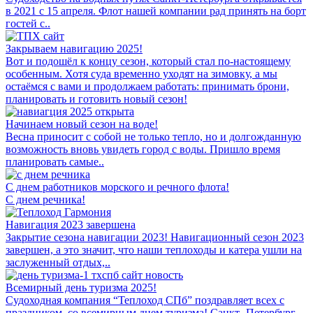
в 2021 с 15 апреля. Флот нашей компании рад принять на борт
гостей с..
Закрываем навигацию 2025!
Вот и подошёл к концу сезон, который стал по-настоящему
особенным. Хотя суда временно уходят на зимовку, а мы
остаёмся с вами и продолжаем работать: принимать брони,
планировать и готовить новый сезон!
Начинаем новый сезон на воде!
Весна приносит с собой не только тепло, но и долгожданную
возможность вновь увидеть город с воды. Пришло время
планировать самые..
С днем работников морского и речного флота!
С днем речника!
Навигация 2023 завершена
Закрытие сезона навигации 2023! Навигационный сезон 2023
завершен, а это значит, что наши теплоходы и катера ушли на
заслуженный отдых,..
Всемирный день туризма 2025!
Судоходная компания “Теплоход СПб” поздравляет всех с
праздником, со всемирным днем туризма! Санкт- Петербург –