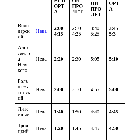
НСП
ОЙ
ОЙ
ОРТ
ОРТ
ПРО
ПРО
А
А
ЛЕТ
ЛЕТ
Воло
2:00
2:10
3:40
3:45
дарск
Нева
4:15
4:25
5:25
5:3
ий
Алек
сандр
а
Нева
2:20
2:30
5:05
5:10
Невс
кого
Боль
шеох
Нева
2:00
2:10
4:55
5:00
тинск
ий
Лите
Нева
1:40
1:50
4:40
4:45
йный
Трои
Нева
1:20
1:45
4:45
4:50
цкий