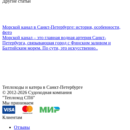
Другие статьи
Морской канал в Санкт-Петербурге: история, особенности,
фото
В
Морской канал – это главная водная артерия Санкт-
В
Петербурга, связывающая город с Финским заливом и
п
Балтийским морем. По сути, это искусственно..
р
Теплоходы и катера в Санкт-Петербурге
© 2012-2026 Судоходная компания
"Теплоход СПб"
Мы принимаем
Клиентам
Отзывы