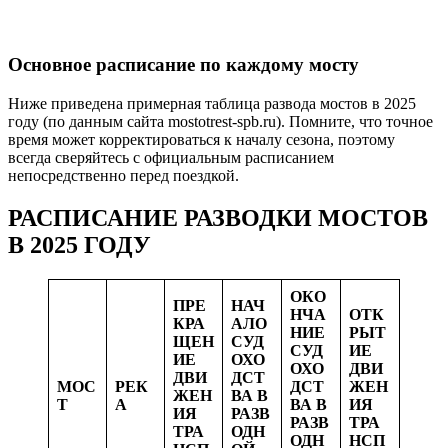
Основное расписание по каждому мосту
Ниже приведена примерная таблица развода мостов в 2025
году (по данным сайта mostotrest-spb.ru). Помните, что точное
время может корректироваться к началу сезона, поэтому
всегда сверяйтесь с официальным расписанием
непосредственно перед поездкой.
РАСПИСАНИЕ РАЗВОДКИ МОСТОВ
В 2025 ГОДУ
ОКО
ПРЕ
НАЧ
НЧА
ОТК
КРА
АЛО
НИЕ
РЫТ
ЩЕН
СУД
СУД
ИЕ
ИЕ
ОХО
ОХО
ДВИ
ДВИ
ДСТ
МОС
РЕК
ДСТ
ЖЕН
ЖЕН
ВА В
Т
А
ВА В
ИЯ
ИЯ
РАЗВ
РАЗВ
ТРА
ТРА
ОДН
ОДН
НСП