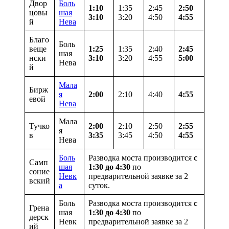
Двор
Боль
1:10
1:35
2:45
2:50
цовы
шая
3:10
3:20
4:50
4:55
й
Нева
Благо
Боль
веще
1:25
1:35
2:40
2:45
шая
нски
3:10
3:20
4:55
5:00
Нева
й
Мала
Бирж
я
2:00
2:10
4:40
4:55
евой
Нева
Мала
Тучко
2:00
2:10
2:50
2:55
я
в
3:35
3:45
4:50
4:55
Нева
Боль
Разводка моста производится
с
Самп
шая
1:30 до 4:30
по
соние
Невк
предварительной заявке за 2
вский
а
суток.
Боль
Разводка моста производится
с
Грена
шая
1:30 до 4:30
по
дерск
Невк
предварительной заявке за 2
ий