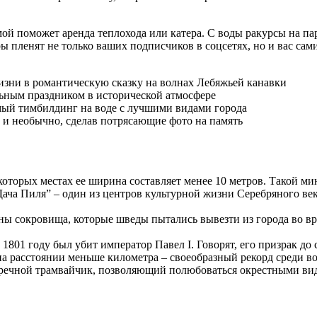
ой поможет аренда теплохода или катера. С воды ракурсы на па
 пленят не только ваших подписчиков в соцсетях, но и вас сами
изни в романтическую сказку на волнах Лебяжьей канавки
ьным праздником в исторической атмосфере
мый тимбилдинг на воде с лучшими видами города
 и необычно, сделав потрясающие фото на память
екоторых местах ее ширина составляет менее 10 метров. Такой 
ача Пиля” – один из центров культурной жизни Серебряного век
аны сокровища, которые шведы пытались вывезти из города во в
1801 году был убит император Павел I. Говорят, его призрак до
а расстоянии меньше километра – своеобразный рекорд среди в
речной трамвайчик, позволяющий полюбоваться окрестными вида