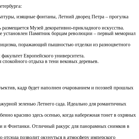
етербурга:
ьптуры, изящные фонтаны, Летний дворец Петра – прогулка
ь размещается Музей декоративно-прикладного искусства.
тре установлен Памятник борцам революции – первый мемориал
ссицизма, поражающий пышностью отделки из разноцветного
 факультет Европейского университета.
 спокойного отдыха в тени вековых деревьев.
бъектив, кадр будет наполнен очарованием и поэзией прошлых
ажурной зеленью Летнего сада. Идеально для романтичных
енно красиво здесь осенью, когда набережная тонет в охряных
ки и Фонтанки. Отличный ракурс для панорамных снимков в
о отсюда позволит окунуться в атмосферу имперского