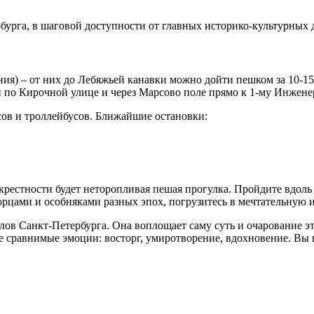
бурга, в шаговой доступности от главных историко-культурных 
иния) – от них до Лебяжьей канавки можно дойти пешком за 10-
и по Кирочной улице и через Марсово поле прямо к 1-му Инжене
сов и троллейбусов. Ближайшие остановки:
крестности будет неторопливая пешая прогулка. Пройдите вдол
орцами и особняками разных эпох, погрузитесь в мечтательную 
лов Санкт-Петербурга. Она воплощает саму суть и очарование э
 не сравнимые эмоции: восторг, умиротворение, вдохновение. В