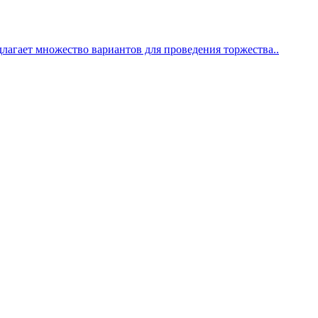
И
И
длагает множество вариантов для проведения торжества..