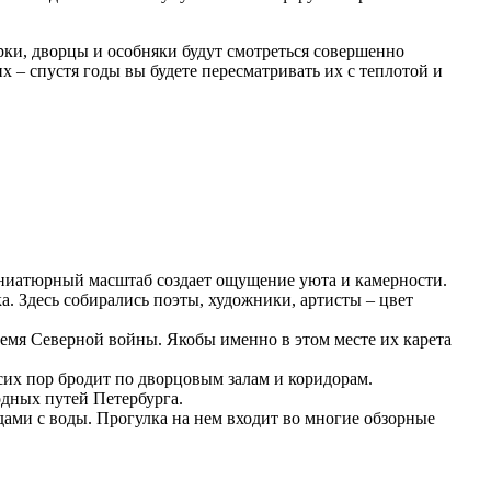
рки, дворцы и особняки будут смотреться совершенно
х – спустя годы вы будете пересматривать их с теплотой и
миниатюрный масштаб создает ощущение уюта и камерности.
а. Здесь собирались поэты, художники, артисты – цвет
ремя Северной войны. Якобы именно в этом месте их карета
 сих пор бродит по дворцовым залам и коридорам.
одных путей Петербурга.
ми с воды. Прогулка на нем входит во многие обзорные