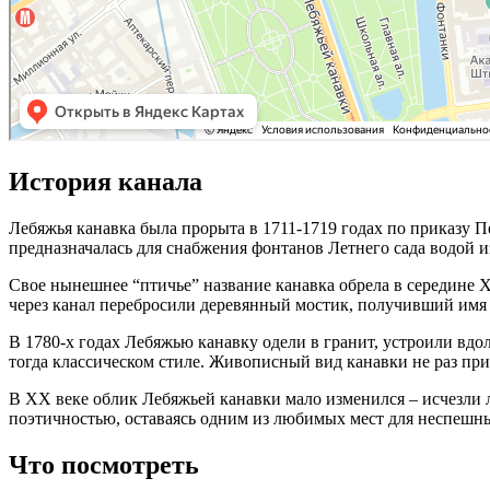
История канала
Лебяжья канавка была прорыта в 1711-1719 годах по приказу П
предназначалась для снабжения фонтанов Летнего сада водой 
Свое нынешнее “птичье” название канавка обрела в середине XV
через канал перебросили деревянный мостик, получивший имя
В 1780-х годах Лебяжью канавку одели в гранит, устроили вд
тогда классическом стиле. Живописный вид канавки не раз пр
В ХХ веке облик Лебяжьей канавки мало изменился – исчезли 
поэтичностью, оставаясь одним из любимых мест для неспешны
Что посмотреть