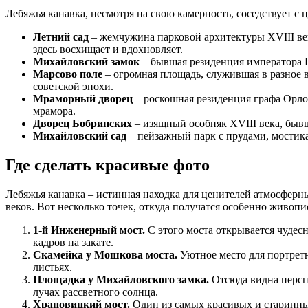
Лебяжья канавка, несмотря на свою камерность, соседствует 
Летний сад
– жемчужина парковой архитектуры XVIII век
здесь восхищает и вдохновляет.
Михайловский замок
– бывшая резиденция императора П
Марсово поле
– огромная площадь, служившая в разное 
советской эпохи.
Мраморный дворец
– роскошная резиденция графа Орло
мрамора.
Дворец Бобринских
– изящный особняк XVIII века, бывш
Михайловский сад
– пейзажный парк с прудами, мостика
Где сделать красивые фото
Лебяжья канавка – истинная находка для ценителей атмосферн
веков. Вот несколько точек, откуда получатся особенно живоп
1-й Инженерный мост.
С этого моста открывается чудес
кадров на закате.
Скамейка у Мошкова моста.
Уютное место для портретн
листьях.
Площадка у Михайловского замка.
Отсюда видна персп
лучах рассветного солнца.
Храповицкий мост.
Один из самых красивых и старинных