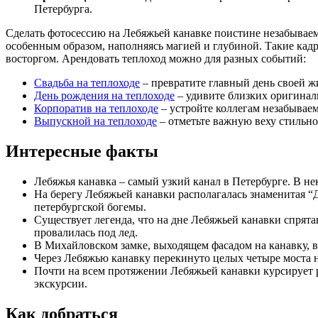
Петербурга.
Сделать фотосессию на Лебяжьей канавке поистине незабываем
особенным образом, наполняясь магией и глубиной. Такие кадры
восторгом. Арендовать теплоход можно для разных событий:
Свадьба на теплоходе
– превратите главный день своей ж
День рождения на теплоходе
– удивите близких оригинал
Корпоратив на теплоходе
– устройте коллегам незабывае
Выпускной на теплоходе
– отметьте важную веху стильно
Интересные факты
Лебяжья канавка – самый узкий канал в Петербурге. В н
На берегу Лебяжьей канавки располагалась знаменитая “Д
петербургской богемы.
Существует легенда, что на дне Лебяжьей канавки спрят
провалилась под лед.
В Михайловском замке, выходящем фасадом на канавку, в 
Через Лебяжью канавку перекинуто целых четыре моста н
Почти на всем протяжении Лебяжьей канавки курсирует 
экскурсии.
Как добраться