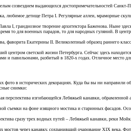
с целым созвездием выдающихся достопримечательностей Санкт-П
а, любимое детище Петра I. Регулярные аллеи, мраморные скул
авла I, грандиозное творение архитектора Баженова. Ныне здес
время то для военных парадов, то для народных гуляний. В цен
ва, фаворита Екатерины II. Великолепный образец раннего кла
ий центром светской жизни Петербурга. Сейчас здесь находится
ми и павильонами, разбитый в 1820-х годах. Отличное место для
ых фото в исторических декорациях. Куда бы вы ни направили о
исные снимки:
ная перспектива изгибающейся Лебяжьей канавки, обрамленной 
ой съемки на фоне изящного мостика и старинных фасадов. Особ
ектива сразу трех водных путей – Лебяжьей канавки, реки Мой
 мостов через канавку, сохранивший очарование XIX века. Фот