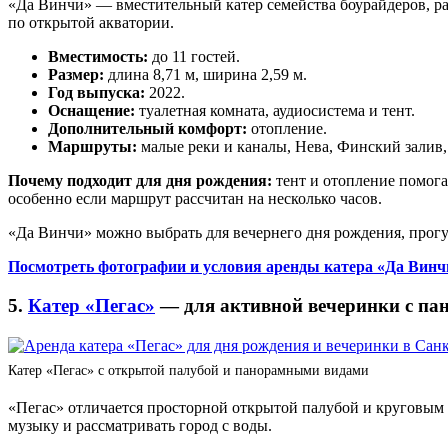
«Да Винчи» — вместительный катер семейства боурайдеров, ра
по открытой акватории.
Вместимость:
до 11 гостей.
Размер:
длина 8,71 м, ширина 2,59 м.
Год выпуска:
2022.
Оснащение:
туалетная комната, аудиосистема и тент.
Дополнительный комфорт:
отопление.
Маршруты:
малые реки и каналы, Нева, Финский залив,
Почему подходит для дня рождения:
тент и отопление помога
особенно если маршрут рассчитан на несколько часов.
«Да Винчи» можно выбрать для вечернего дня рождения, прогу
Посмотреть фотографии и условия аренды катера «Да Винч
5.
Катер «Пегас»
— для активной вечеринки с п
Катер «Пегас» с открытой палубой и панорамными видами
«Пегас» отличается просторной открытой палубой и круговым о
музыку и рассматривать город с воды.