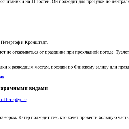
ссчитанный на 11 гостей. Он подходит для прогулок по центра
 Петергоф и Кронштадт.
ют не отказываться от праздника при прохладной погоде. Туале
лки к разводным мостам, поездки по Финскому заливу или празд
и»
анорамными видами
бзором. Катер подходит тем, кто хочет провести большую часть