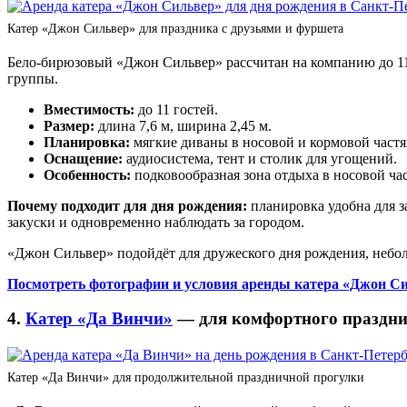
Катер «Джон Сильвер» для праздника с друзьями и фуршета
Бело-бирюзовый «Джон Сильвер» рассчитан на компанию до 11 г
группы.
Вместимость:
до 11 гостей.
Размер:
длина 7,6 м, ширина 2,45 м.
Планировка:
мягкие диваны в носовой и кормовой частя
Оснащение:
аудиосистема, тент и столик для угощений.
Особенность:
подковообразная зона отдыха в носовой час
Почему подходит для дня рождения:
планировка удобна для з
закуски и одновременно наблюдать за городом.
«Джон Сильвер» подойдёт для дружеского дня рождения, небол
Посмотреть фотографии и условия аренды катера «Джон С
4.
Катер «Да Винчи»
— для комфортного праздни
Катер «Да Винчи» для продолжительной праздничной прогулки