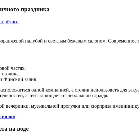
ничного праздника
-оранжевой палубой и светлым бежевым салоном. Современное 
вой частях.
 столика.
 и Финский залив.
расположиться одной компанией, а столик использовать для заку
ельностей, а тент защищает от небольшого дождя.
ной вечеринки, музыкальной прогулки или сюрприза имениннику
й волк»
та на воде