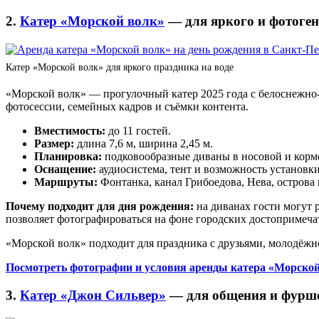
2.
Катер «Морской волк»
— для яркого и фотоге
Катер «Морской волк» для яркого праздника на воде
«Морской волк» — прогулочный катер 2025 года с белоснежно
фотосессии, семейных кадров и съёмки контента.
Вместимость:
до 11 гостей.
Размер:
длина 7,6 м, ширина 2,45 м.
Планировка:
подковообразные диваны в носовой и кормо
Оснащение:
аудиосистема, тент и возможность установки
Маршруты:
Фонтанка, канал Грибоедова, Нева, острова
Почему подходит для дня рождения:
на диванах гости могут 
позволяет фотографироваться на фоне городских достопримечат
«Морской волк» подходит для праздника с друзьями, молодёж
Посмотреть фотографии и условия аренды катера «Морско
3.
Катер «Джон Сильвер»
— для общения и фурше