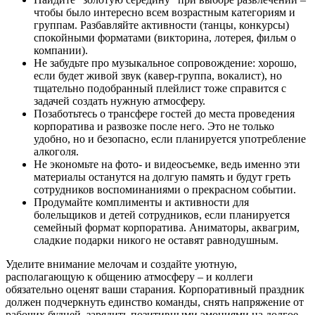
чтобы было интересно всем возрастным категориям и
группам. Разбавляйте активности (танцы, конкурсы)
спокойными форматами (викторина, лотерея, фильм о
компании).
Не забудьте про музыкальное сопровождение: хорошо,
если будет живой звук (кавер-группа, вокалист), но
тщательно подобранный плейлист тоже справится с
задачей создать нужную атмосферу.
Позаботьтесь о трансфере гостей до места проведения
корпоратива и развозке после него. Это не только
удобно, но и безопасно, если планируется употребление
алкоголя.
Не экономьте на фото- и видеосъемке, ведь именно эти
материалы останутся на долгую память и будут греть
сотрудников воспоминаниями о прекрасном событии.
Продумайте комплименты и активности для
болельщиков и детей сотрудников, если планируется
семейный формат корпоратива. Аниматоры, аквагрим,
сладкие подарки никого не оставят равнодушным.
Уделите внимание мелочам и создайте уютную,
располагающую к общению атмосферу – и коллеги
обязательно оценят ваши старания. Корпоративный праздник
должен подчеркнуть единство команды, снять напряжение от
рабочих будней, зарядить позитивными эмоциями на долгое