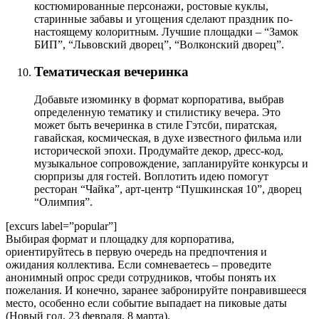
костюмированные персонажи, ростовые куклы,
старинные забавы и угощения сделают праздник по-
настоящему колоритным. Лучшие площадки – “Замок
БИП”, “Львовский дворец”, “Волконский дворец”.
Тематическая вечеринка
Добавьте изюминку в формат корпоратива, выбрав
определенную тематику и стилистику вечера. Это
может быть вечеринка в стиле Гэтсби, пиратская,
гавайская, космическая, в духе известного фильма или
исторической эпохи. Продумайте декор, дресс-код,
музыкальное сопровождение, запланируйте конкурсы и
сюрпризы для гостей. Воплотить идею помогут
ресторан “Чайка”, арт-центр “Пушкинская 10”, дворец
“Олимпия”.
[excurs label=”popular”]
Выбирая формат и площадку для корпоратива,
ориентируйтесь в первую очередь на предпочтения и
ожидания коллектива. Если сомневаетесь – проведите
анонимный опрос среди сотрудников, чтобы понять их
пожелания. И конечно, заранее забронируйте понравившееся
место, особенно если событие выпадает на пиковые даты
(Новый год, 23 февраля, 8 марта).