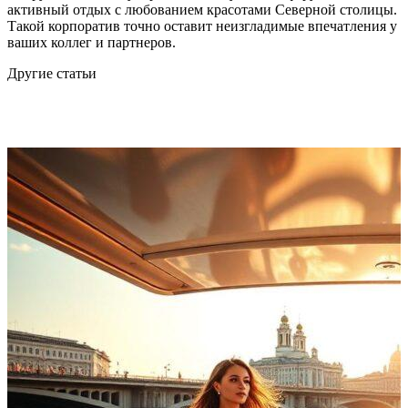
активный отдых с любованием красотами Северной столицы.
Такой корпоратив точно оставит неизгладимые впечатления у
ваших коллег и партнеров.
Другие статьи
К
д
К
в
и