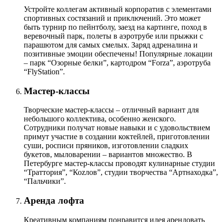
Устройте коллегам активный корпоратив с элементами
спортивных состязаний и приключений. Это может
быть турнир по пейнтболу, заезд на картинге, поход в
веревочный парк, полеты в аэротрубе или прыжки с
парашютом для самых смелых. Заряд адреналина и
позитивные эмоции обеспечены! Популярные локации
– парк “Озорные белки”, картодром “Forza”, аэротруба
“FlyStation”.
Мастер-классы
Творческие мастер-классы – отличный вариант для
небольшого коллектива, особенно женского.
Сотрудники получат новые навыки и с удовольствием
примут участие в создании коктейлей, приготовлении
суши, росписи пряников, изготовлении сладких
букетов, мыловарении – вариантов множество. В
Петербурге мастер-классы проводят кулинарные студии
“Траттория”, “Коzлов”, студии творчества “Артнаходка”,
“Пальчики”.
Аренда лофта
Креативным компаниям понравится идея арендовать